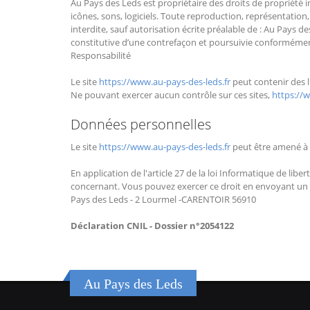
Au Pays des Leds est propriétaire des droits de propriété in
icônes, sons, logiciels. Toute reproduction, représentation
interdite, sauf autorisation écrite préalable de : Au Pays
constitutive d’une contrefaçon et poursuivie conformément 
Responsabilité
Le site
https://www.au-pays-des-leds.fr
peut contenir des l
Ne pouvant exercer aucun contrôle sur ces sites,
https://
Données personnelles
Le site
https://www.au-pays-des-leds.fr
peut être amené à 
En application de l'article 27 de la loi Informatique de lib
concernant. Vous pouvez exercer ce droit en envoyant un ma
Pays des Leds - 2 Lourmel -CARENTOIR 56910
Déclaration CNIL - Dossier n°2054122
Au Pays des Leds