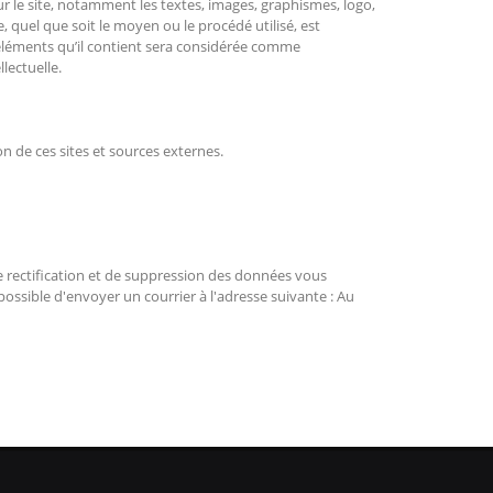
sur le site, notamment les textes, images, graphismes, logo,
, quel que soit le moyen ou le procédé utilisé, est
s éléments qu’il contient sera considérée comme
lectuelle.
n de ces sites et sources externes.
 de rectification et de suppression des données vous
ossible d'envoyer un courrier à l'adresse suivante : Au