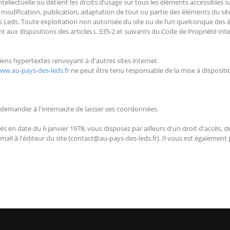
tellectuelle ou détient les droits d’usage sur tous les éléments accessibles 
, modification, publication, adaptation de tout ou partie des éléments du site
 des Leds. Toute exploitation non autorisée du site ou de l’un quelconque de
aux dispositions des articles L.335-2 et suivants du Code de Propriété Intel
iens hypertextes renvoyant à d'autres sites internet.
www.au-pays-des-leds.fr
ne peut être tenu responsable de la mise à dispositio
demander à l'internaute de laisser ses coordonnées.
ertés en date du 6 janvier 1978, vous disposez par ailleurs d'un droit d'accès,
il à l'éditeur du site (contact@au-pays-des-leds.fr). Il vous est également p