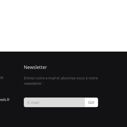
Newsletter
IR
Entrez votre e-mail et abonnez-vous à notre
newsletter :
eds.fr
Go!