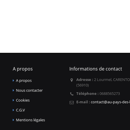
A propos
Informations de contact
Adresse :
2 Lourmel, CARENTO
A propos
(56910)
Nous contacter
Téléphone :
0688565273
Cookies
E-mail :
contact@au-pays-des-l
C.G.V
Mentions légales