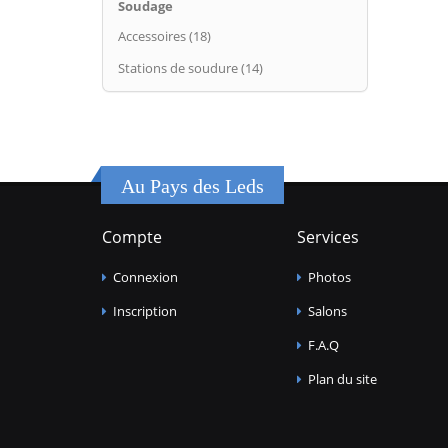
Soudage
Accessoires (18)
Stations de soudure (14)
Au Pays des Leds
Compte
Services
Connexion
Photos
Inscription
Salons
F.A.Q
Plan du site