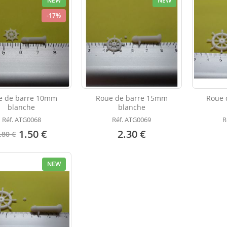
NEW
NEW
-17%
e de barre 10mm
Roue de barre 15mm
Roue 
blanche
blanche
Réf. ATG0068
Réf. ATG0069
R
1.50 €
2.30 €
.80 €
NEW