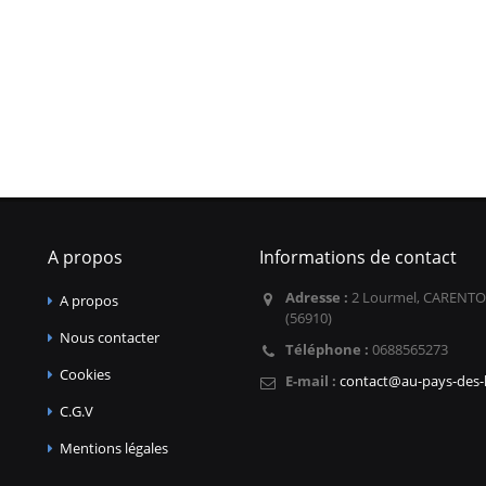
A propos
Informations de contact
Adresse :
2 Lourmel, CARENTO
A propos
(56910)
Nous contacter
Téléphone :
0688565273
Cookies
E-mail :
contact@au-pays-des-l
C.G.V
Mentions légales