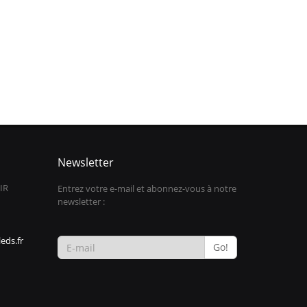
Newsletter
IR
Entrez votre e-mail et abonnez-vous à notre
newsletter :
eds.fr
Go!