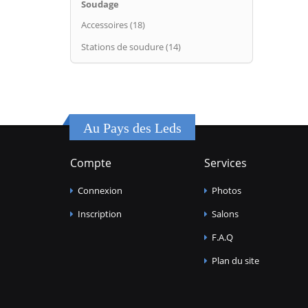
Soudage
Accessoires (18)
Stations de soudure (14)
Au Pays des Leds
Compte
Services
Connexion
Photos
Inscription
Salons
F.A.Q
Plan du site