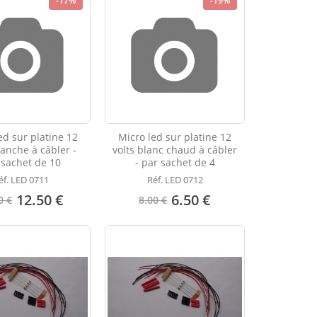
-17%
-19%
ed sur platine 12
Micro led sur platine 12
lanche à câbler -
volts blanc chaud à câbler
 sachet de 10
- par sachet de 4
éf. LED 0711
Réf. LED 0712
12.50 €
6.50 €
0 €
8.00 €