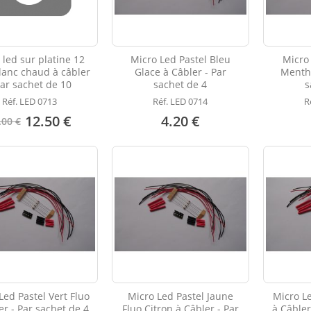
 led sur platine 12
Micro Led Pastel Bleu
Micro 
blanc chaud à câbler
Glace à Câbler - Par
Menthe
par sachet de 10
sachet de 4
s
Réf. LED 0713
Réf. LED 0714
R
12.50 €
4.20 €
.00 €
Led Pastel Vert Fluo
Micro Led Pastel Jaune
Micro L
er - Par sachet de 4
Fluo Citron à Câbler - Par
à Câbler