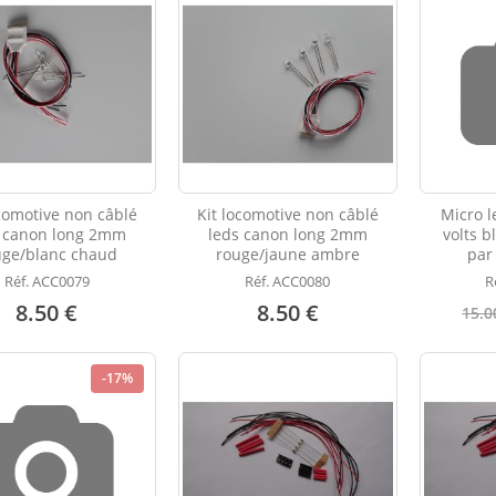
ocomotive non câblé
Kit locomotive non câblé
Micro l
s canon long 2mm
leds canon long 2mm
volts b
uge/blanc chaud
rouge/jaune ambre
par
Réf. ACC0079
Réf. ACC0080
R
8.50 €
8.50 €
15.0
-17%