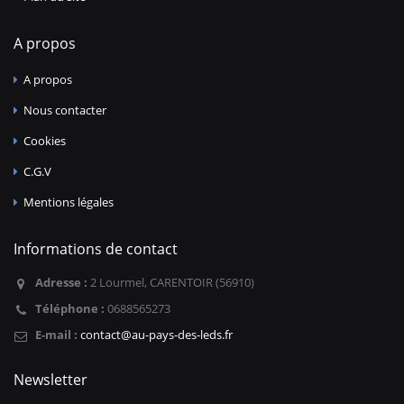
A propos
A propos
Nous contacter
Cookies
C.G.V
Mentions légales
Informations de contact
Adresse :
2 Lourmel, CARENTOIR (56910)
Téléphone :
0688565273
E-mail :
contact@au-pays-des-leds.fr
Newsletter