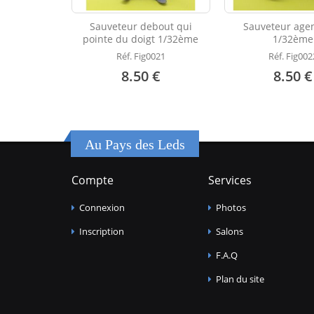
Sauveteur debout qui
Sauveteur agen
pointe du doigt 1/32ème
1/32ème
Réf. Fig0021
Réf. Fig002
8.50 €
8.50 €
Au Pays des Leds
Compte
Services
Connexion
Photos
Inscription
Salons
F.A.Q
Plan du site