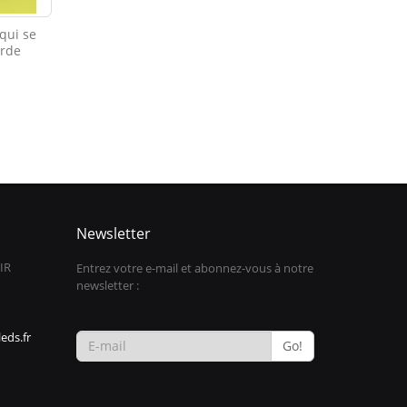
qui se
arde
Newsletter
IR
Entrez votre e-mail et abonnez-vous à notre
newsletter :
eds.fr
Go!