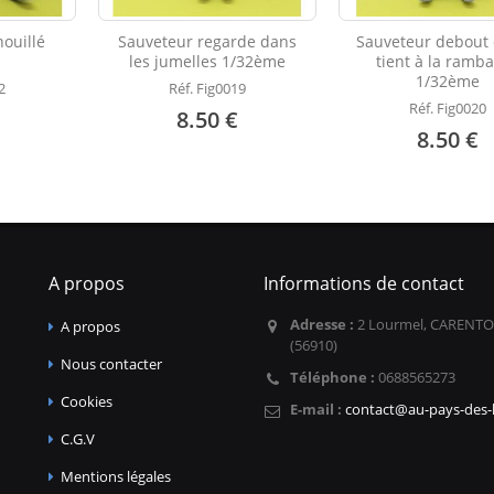
ouillé
Sauveteur regarde dans
Sauveteur debout 
les jumelles 1/32ème
tient à la ramb
1/32ème
2
Réf. Fig0019
Réf. Fig0020
8.50 €
8.50 €
A propos
Informations de contact
Adresse :
2 Lourmel, CARENTO
A propos
(56910)
Nous contacter
Téléphone :
0688565273
Cookies
E-mail :
contact@au-pays-des-l
C.G.V
Mentions légales