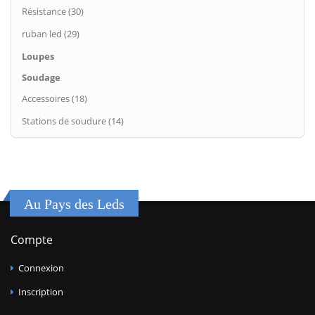
Résistance (30)
ruban led (29)
Loupes
Soudage
Accessoires (18)
Stations de soudure (14)
Au Pays des Leds
Compte
Connexion
Inscription