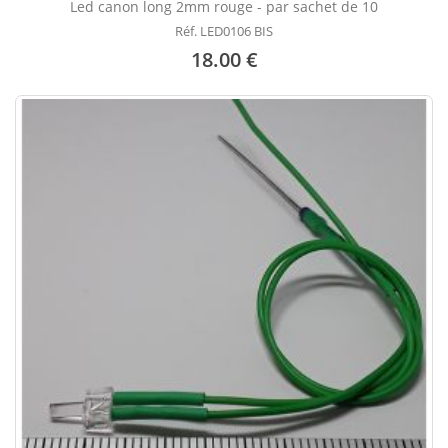
Led canon long 2mm rouge - par sachet de 10
Réf. LED0106 BIS
18.00 €