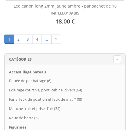
Led canon long 2mm jaune ambre - par sachet de 10
Réf. LED0109 BIS
18.00 €
1
2
3
4
...
CATÉGORIES
Accastillage bateau
Bouée de par battage (6)
Eclairage coursive, pont, cabine, divers (64)
Fanal feux de position et feux de mât (108)
Manche à air et prise d'air (34)
Roue de barre (5)
Figurines