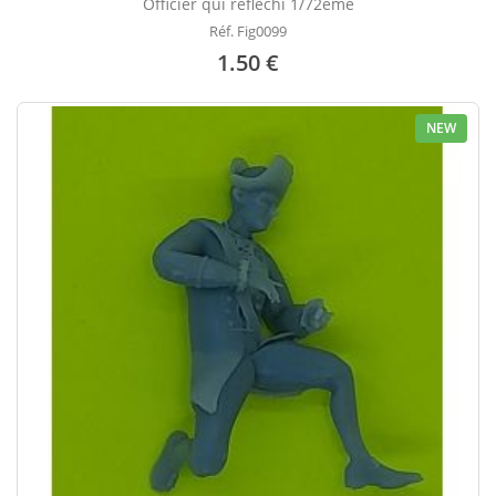
Officier qui réfléchi 1/72ème
Réf. Fig0099
1.50 €
NEW