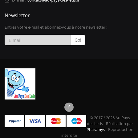
E-mail :
contact@au-pays-des-leds.fr
Newsletter
Entrez votre e-mail et abonnez-vous à notre newsletter :
Go!
© 2017 / 2026 Au Pays
des Leds - Réalisation par
Pharamys
- Reproduction
interdite