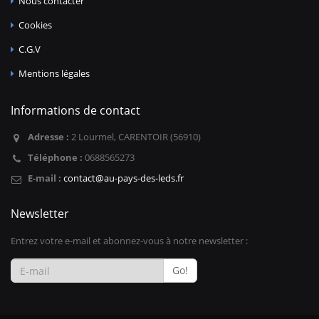
Nous contacter
Cookies
C.G.V
Mentions légales
Informations de contact
Adresse :
2 Lourmel, CARENTOIR (56910)
Téléphone :
0688565273
E-mail :
contact@au-pays-des-leds.fr
Newsletter
Entrez votre e-mail et abonnez-vous à notre newsletter :
Go!