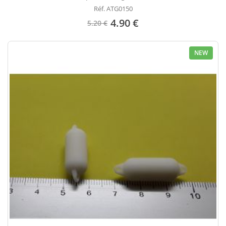
Réf. ATG0150
4.90 €
5.20 €
NEW