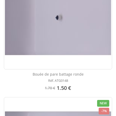
Bouée de pare battage ronde
Réf. ATG0148
1.50 €
1.70 €
NEW
-7%