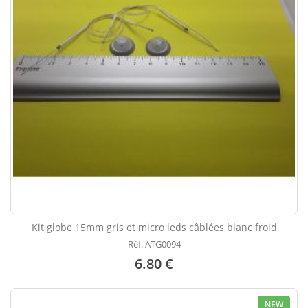
Kit globe 15mm gris et micro leds câblées blanc froid
Réf. ATG0094
6.80 €
NEW