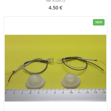
Réf. ATG0172
4.50 €
NEW