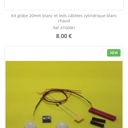
Kit globe 20mm blanc et leds câblées cylindrique blanc
chaud
Réf. ATG0081
8.00 €
NEW