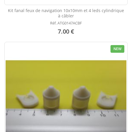
Kit fanal feux de navigation 10x10mm et 4 leds cylindrique
à câbler
Réf. ATG0147ACBF
7.00 €
NEW