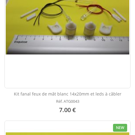
Kit fanal feux de mât blanc 14x20mm et leds à câbler
Réf. ATG0043
7.00 €
NEW