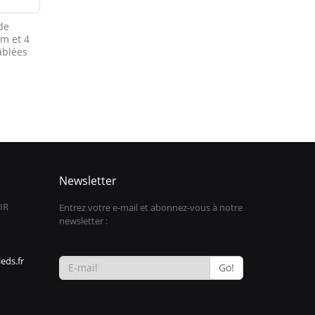
de
m et 4
âblées
Newsletter
IR
Entrez votre e-mail et abonnez-vous à notre
newsletter :
eds.fr
Go!