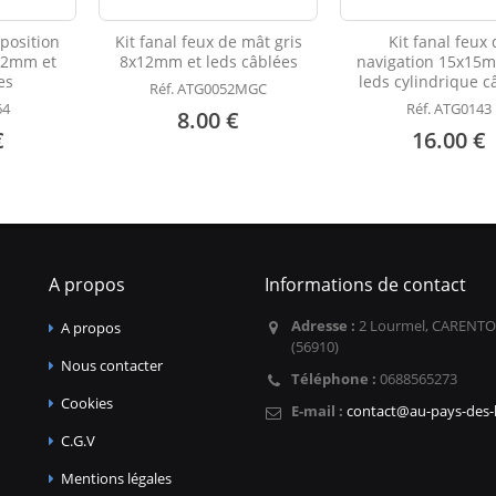
 position
Kit fanal feux de mât gris
Kit fanal feux 
12mm et
8x12mm et leds câblées
navigation 15x15m
es
leds cylindrique c
Réf. ATG0052MGC
64
Réf. ATG0143
8.00 €
€
16.00 €
A propos
Informations de contact
Adresse :
2 Lourmel, CARENTO
A propos
(56910)
Nous contacter
Téléphone :
0688565273
Cookies
E-mail :
contact@au-pays-des-l
C.G.V
Mentions légales