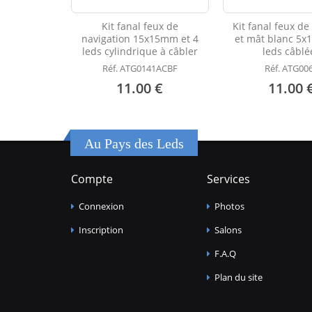
Kit fanal feux de
Kit fanal feux de
navigation 15x15mm et 4
et mât blanc 5x
leds cylindrique à câbler
leds câblé
Réf. ATG0141ACBF
Réf. ATG00
11.00 €
11.00 
Au Pays des Leds
Compte
Services
Connexion
Photos
Inscription
Salons
F.A.Q
Plan du site