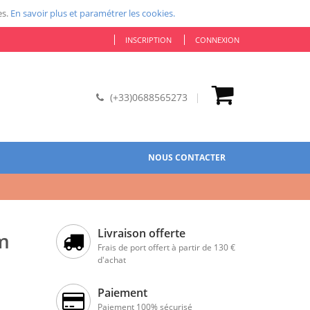
es.
En savoir plus et paramétrer les cookies.
INSCRIPTION
CONNEXION
(+33)0688565273
NOUS CONTACTER
Livraison offerte
mm
Frais de port offert à partir de 130 €
d'achat
Paiement
Paiement 100% sécurisé