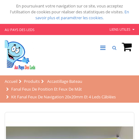
En poursuivant votre navigation sur ce site, vous acceptez
l'utilisation de cookies pour réaliser des statistiques de visites.
En
savoir plus et paramétrer les cookies.
LIENS UTILES
AU PAYS DES LEDS
Accueil
Produits
Accastillage Bateau
Fanal Feux De Position Et Feux De Mât
Kit Fanal Feux De Navigation 20x20mm Et 4 Leds Câblées