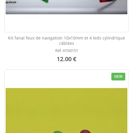
Kit fanal feux de navigation 10x10mm et 4 leds cylindrique
câblées
Réf. ATG0151
12.00 €
NEW