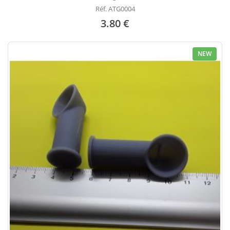
Réf. ATG0004
3.80 €
NEW