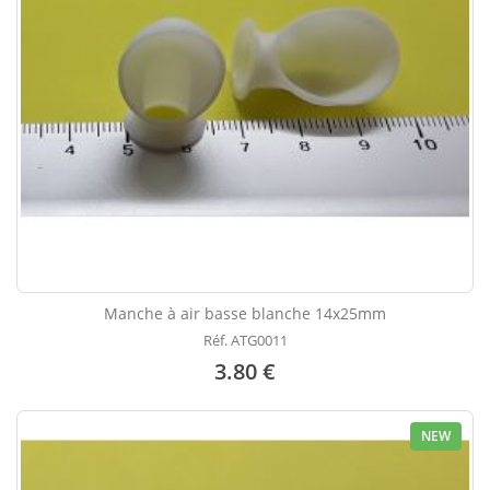
Manche à air basse blanche 14x25mm
Réf. ATG0011
3.80 €
NEW