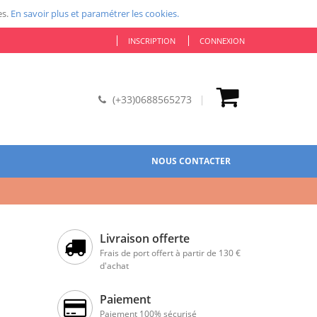
es.
En savoir plus et paramétrer les cookies.
INSCRIPTION
CONNEXION
(+33)0688565273
NOUS CONTACTER
Livraison offerte
Frais de port offert à partir de 130 €
d'achat
Paiement
Paiement 100% sécurisé