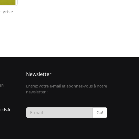
e grise
Newsletter
IR
Entrez votre e-mail et abonnez-vous à notre
newsletter :
eds.fr
Go!