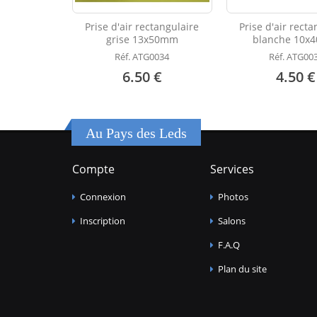
Prise d'air rectangulaire
Prise d'air recta
grise 13x50mm
blanche 10x
Réf. ATG0034
Réf. ATG00
6.50 €
4.50 €
Au Pays des Leds
Compte
Services
Connexion
Photos
Inscription
Salons
F.A.Q
Plan du site