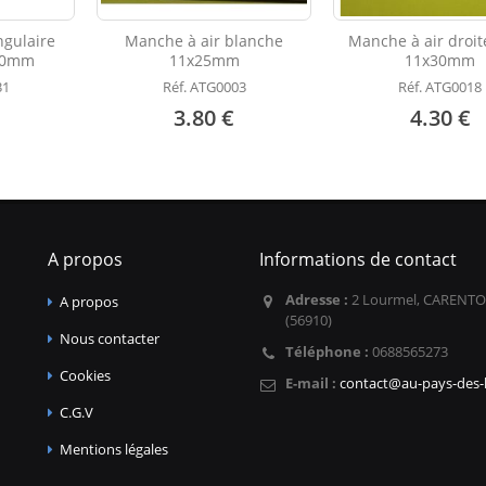
ngulaire
Manche à air blanche
Manche à air droit
40mm
11x25mm
11x30mm
31
Réf. ATG0003
Réf. ATG0018
3.80 €
4.30 €
A propos
Informations de contact
Adresse :
2 Lourmel, CARENTO
A propos
(56910)
Nous contacter
Téléphone :
0688565273
Cookies
E-mail :
contact@au-pays-des-l
C.G.V
Mentions légales