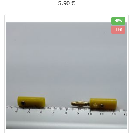
5.90 €
NEW
-11%