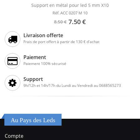
Support en métal pour led 5 mm X10
Réf. ACC 0207 M 10
7.50 €
8.50 €
Livraison offerte
Frais de port offert à partir de 130 € d'achat
Paiement
Paiement 100% sécurisé
Support
9h/12h et 14h/17h du Lundi au Vendredi au 0688565273
Au Pays des Leds
Compte