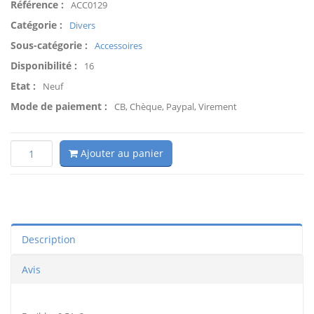
Référence :
ACC0129
Catégorie :
Divers
Sous-catégorie :
Accessoires
Disponibilité :
16
Etat :
Neuf
Mode de paiement :
CB, Chèque, Paypal, Virement
Ajouter au panier
Description
Avis