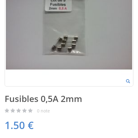
Fusibles 0,5A 2mm
0
note
1.50
€