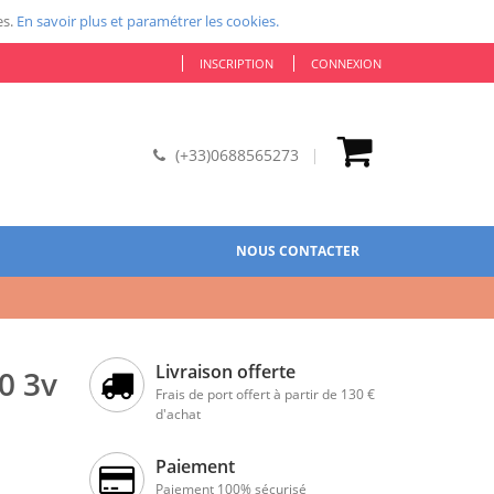
es.
En savoir plus et paramétrer les cookies.
INSCRIPTION
CONNEXION
(+33)0688565273
NOUS CONTACTER
Livraison offerte
0 3v
Frais de port offert à partir de 130 €
d'achat
Paiement
Paiement 100% sécurisé