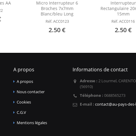
les AA
Micro Interrupteur 6
Interrupteur
Broches 7x7mm
Rectangulaire 2
22
Blanc/bleu Long
15mm
€
Réf. ACC0123
Réf. ACC0116
2.50 €
2.50 €
A propos
Informations de contact
Adresse :
2 Lourmel, CARENTO
A propos
(56910)
Nous contacter
Téléphone :
0688565273
Cookies
E-mail :
contact@au-pays-des-l
C.G.V
Mentions légales