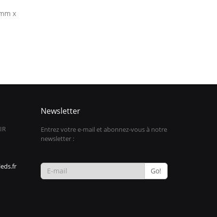
0mm x
Newsletter
IR
Entrez votre e-mail et abonnez-vous à notre
newsletter :
eds.fr
Go!