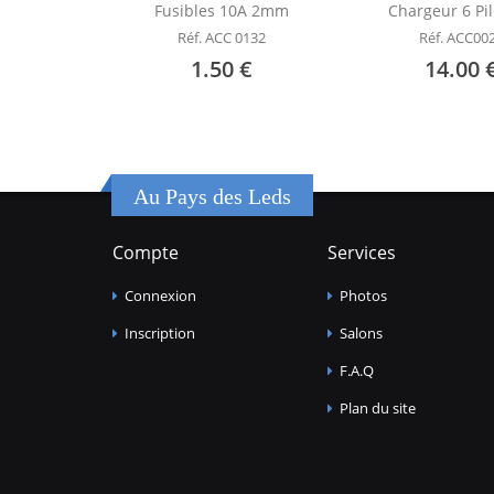
Fusibles 10A 2mm
Chargeur 6 Pi
Réf. ACC 0132
Réf. ACC00
1.50 €
14.00 
Au Pays des Leds
Compte
Services
Connexion
Photos
Inscription
Salons
F.A.Q
Plan du site