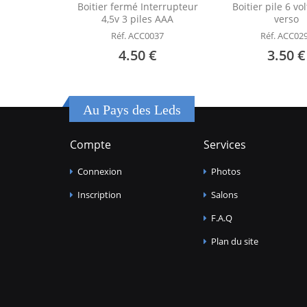
Boitier fermé Interrupteur
Boitier pile 6 vo
4,5v 3 piles AAA
verso
Réf. ACC0037
Réf. ACC02
4.50 €
3.50 €
Au Pays des Leds
Compte
Services
Connexion
Photos
Inscription
Salons
F.A.Q
Plan du site