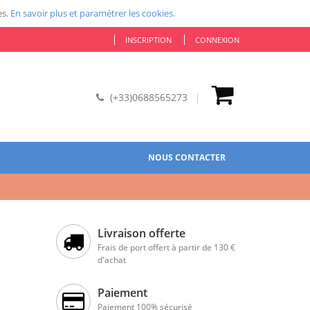
es.
En savoir plus et paramétrer les cookies.
INSCRIPTION
CONNEXION
(+33)0688565273
NOUS CONTACTER
Livraison offerte
Frais de port offert à partir de 130 €
d'achat
Paiement
Paiement 100% sécurisé