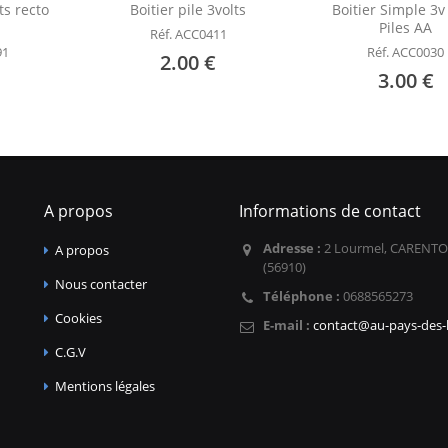
lts recto
Boitier pile 3volts
Boitier Simple 3v
Piles AA
Réf. ACC0411
91
Réf. ACC0030
2.00 €
3.00 €
A propos
Informations de contact
Adresse :
2 Lourmel, CARENTO
A propos
(56910)
Nous contacter
Téléphone :
0688565273
Cookies
E-mail :
contact@au-pays-des-l
C.G.V
Mentions légales