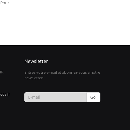
 Pour
Newsletter
IR
Entrez votre e-mail et abonnez-vous à notre
newsletter :
eds.fr
Go!