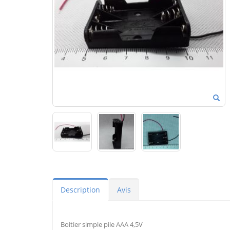
Description
Avis
Boitier simple pile AAA 4,5V