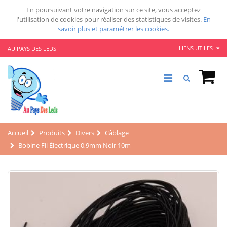
En poursuivant votre navigation sur ce site, vous acceptez
l'utilisation de cookies pour réaliser des statistiques de visites.
En
savoir plus et paramétrer les cookies.
LIENS UTILES
AU PAYS DES LEDS
Accueil
Produits
Divers
Câblage
Bobine Fil Électrique 0,9mm Noir 10m