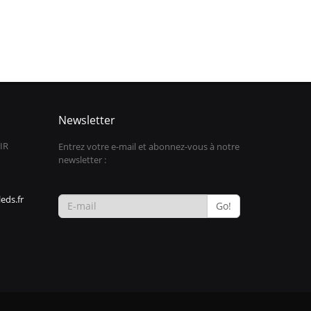
Newsletter
IR
Entrez votre e-mail et abonnez-vous à notre
newsletter :
eds.fr
Go!