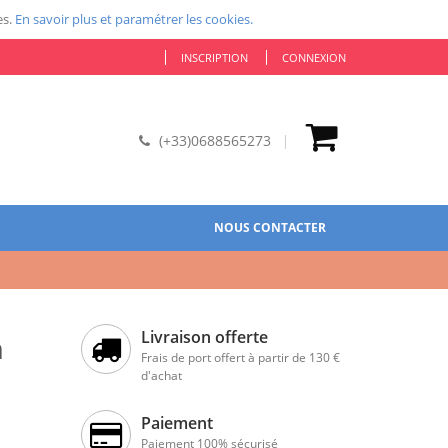
es.
En savoir plus et paramétrer les cookies.
INSCRIPTION
CONNEXION
(+33)0688565273
NOUS CONTACTER
Livraison offerte
m
Frais de port offert à partir de 130 €
d'achat
Paiement
Paiement 100% sécurisé