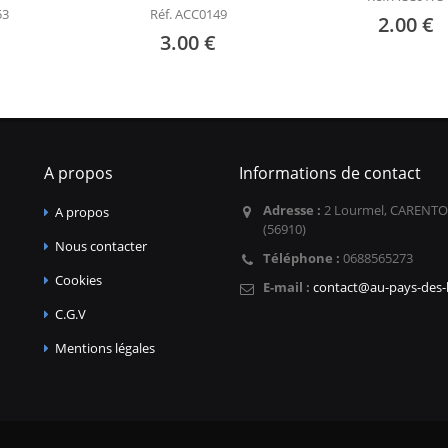
53
Réf. ACC0149
2.00 €
3.00 €
A propos
Informations de contact
Adresse :
2 Lourmel, CARENTO
A propos
(56910)
Nous contacter
Téléphone :
0688565273
Cookies
E-mail :
contact@au-pays-des-l
C.G.V
Mentions légales