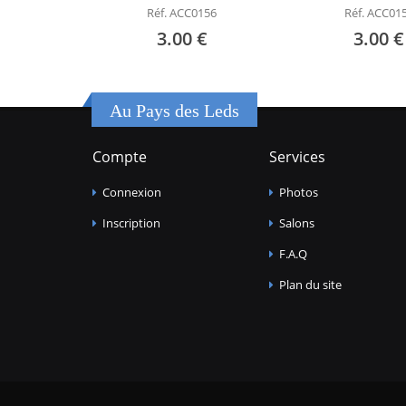
Réf. ACC0156
Réf. ACC01
3.00 €
3.00 €
Au Pays des Leds
Compte
Services
Connexion
Photos
Inscription
Salons
F.A.Q
Plan du site