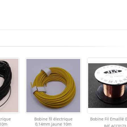
trique
Bobine fil électrique
Bobine Fil Emaillé
 10m
0,14mm Jaune 10m
Réf. ACC0173