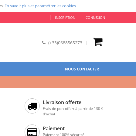
es.
En savoir plus et paramétrer les cookies.
INSCRIPTION
CONNEXION
(+33)0688565273
NOUS CONTACTER
Livraison offerte
Frais de port offert à partir de 130 €
d'achat
Paiement
Paiement 100% sécurisé