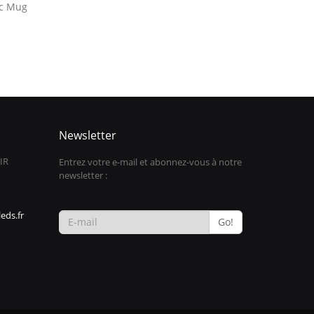
ec Mug
Newsletter
IR
Entrez votre e-mail et abonnez-vous à notre
newsletter :
eds.fr
Go!