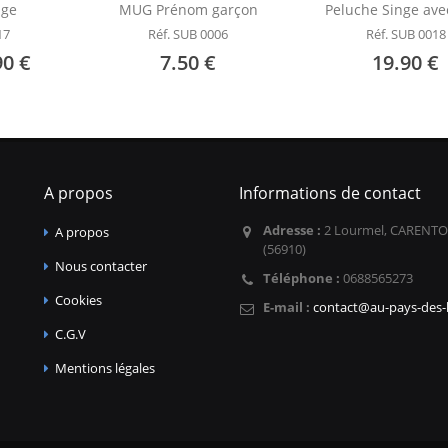
nge
MUG Prénom garçon
Peluche Singe av
17
Réf. SUB 0006
Réf. SUB 0018
90 €
7.50 €
19.90 €
A propos
Informations de contact
Adresse :
2 Lourmel, CARENTO
A propos
(56910)
Nous contacter
Téléphone :
0688565273
Cookies
E-mail :
contact@au-pays-des-l
C.G.V
Mentions légales