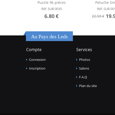
Puzzle 96 pièces
Peluche Si
Réf. SUB 0035
Réf. SUB 00
6.80 €
19.
22.50 €
Au Pays des Leds
Compte
Services
Connexion
Photos
Inscription
Salons
F.A.Q
Plan du site