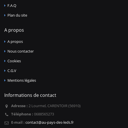
F.A.Q
Plan du site
A propos
A propos
Nous contacter
Cookies
C.G.V
Mentions légales
Informations de contact
Adresse :
2 Lourmel, CARENTOIR (56910)
Téléphone :
0688565273
E-mail :
contact@au-pays-des-leds.fr