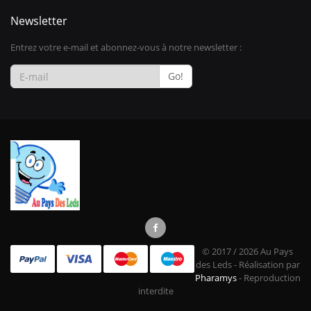
Newsletter
Entrez votre e-mail et abonnez-vous à notre newsletter :
Go!
© 2017 / 2026 Au Pays
des Leds - Réalisation par
Pharamys
- Reproduction
interdite