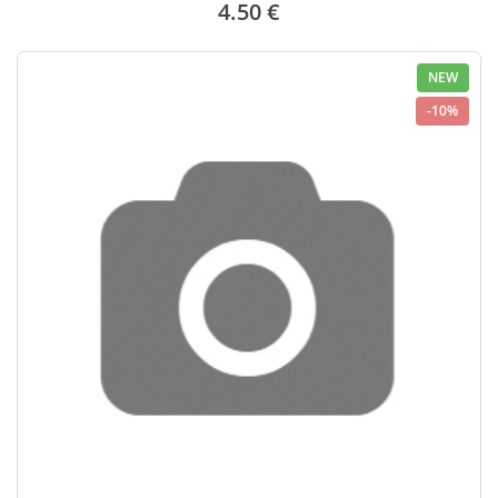
4.50 €
NEW
-10%