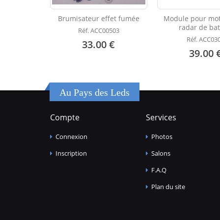
Brumisateur effet fumée
Module pour mot
radar de ba
Réf. ACC00503
Réf. ACC03
33.00 €
39.00 
Au Pays des Leds
Compte
Services
Connexion
Photos
Inscription
Salons
F.A.Q
Plan du site