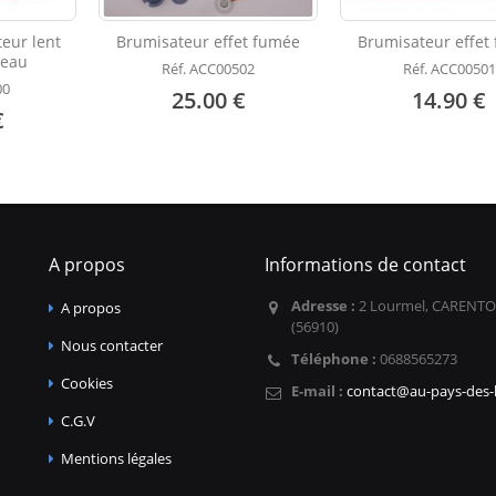
eur lent
Brumisateur effet fumée
Brumisateur effet
teau
Réf. ACC00502
Réf. ACC00501
00
25.00 €
14.90 €
€
A propos
Informations de contact
Adresse :
2 Lourmel, CARENTO
A propos
(56910)
Nous contacter
Téléphone :
0688565273
Cookies
E-mail :
contact@au-pays-des-l
C.G.V
Mentions légales