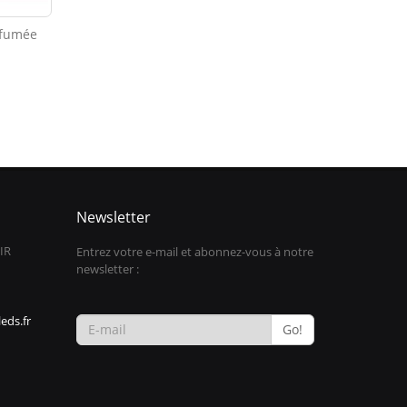
 fumée
Newsletter
IR
Entrez votre e-mail et abonnez-vous à notre
newsletter :
eds.fr
Go!