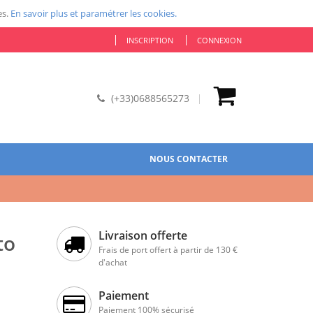
es.
En savoir plus et paramétrer les cookies.
INSCRIPTION
CONNEXION
(+33)0688565273
NOUS CONTACTER
Livraison offerte
to
Frais de port offert à partir de 130 €
d'achat
Paiement
Paiement 100% sécurisé