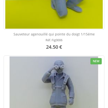
Sauveteur agenouillé qui pointe du doigt 1/15éme
Réf. Fig0006
24.50 €
NEW