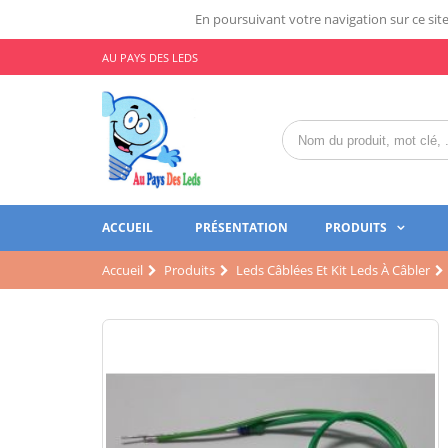
En poursuivant votre navigation sur ce site,
AU PAYS DES LEDS
ACCUEIL
PRÉSENTATION
PRODUITS
Accueil
Produits
Leds Câblées Et Kit Leds À Câbler