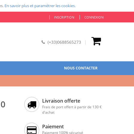
es.
En savoir plus et paramétrer les cookies.
INSCRIPTION
CONNEXION
(+33)0688565273
NOUS CONTACTER
Livraison offerte
10
Frais de port offert à partir de 130 €
d'achat
Paiement
Paiement 100% sécurisé