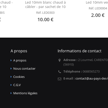
 chaud -
Led 10mm blanc chaud à
Led 10mm ver
e 10
câbler - par sachet de 10
Réf. LED0004
 BIS
Réf. LED0303
2.00 €
€
10.00 €
A propos
Informations de contact
Adresse :
2 Lourmel, CARENTO
A propos
(56910)
Nous contacter
Téléphone :
0688565273
Cookies
E-mail :
contact@au-pays-des-l
C.G.V
Mentions légales