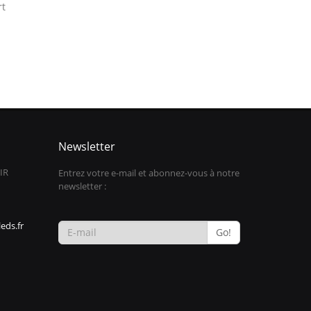
t
Newsletter
IR
Entrez votre e-mail et abonnez-vous à notre
newsletter :
eds.fr
Go!