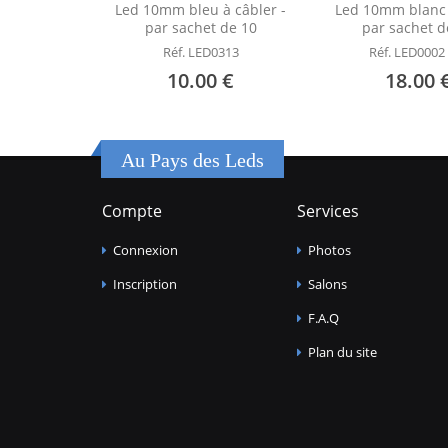
Led 10mm bleu à câbler -
Led 10mm blanc
par sachet de 10
par sachet d
Réf. LED0313
Réf. LED0002
10.00 €
18.00 
Au Pays des Leds
Compte
Services
Connexion
Photos
Inscription
Salons
F.A.Q
Plan du site