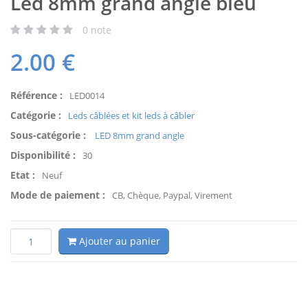
Led 8mm grand angle bleu
0
note
2.00
€
Référence :
LED0014
Catégorie :
Leds câblées et kit leds à câbler
Sous-catégorie :
LED 8mm grand angle
Disponibilité :
30
Etat :
Neuf
Mode de paiement :
CB, Chèque, Paypal, Virement
Ajouter au panier