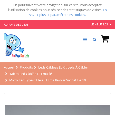
En poursuivant votre navigation sur ce site, vous acceptez
l'utilisation de cookies pour réaliser des statistiques de visites.
En
savoir plus et paramétrer les cookies.
LIENS UTILES
AU PAYS DES LEDS
Accueil
Produits
Leds Câblées Et Kit Leds À Câbler
Micro Led Câblée Fil Émaillé
Micro Led Type C Bleu Fil Emaillé- Par Sachet De 10