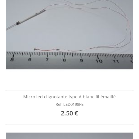
Micro led clignotante type A blanc fil émaillé
Réf. LED0198FE
2.50 €