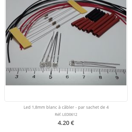
Led 1,8mm blanc à câbler - par sachet de 4
Réf. LED0612
4.20 €