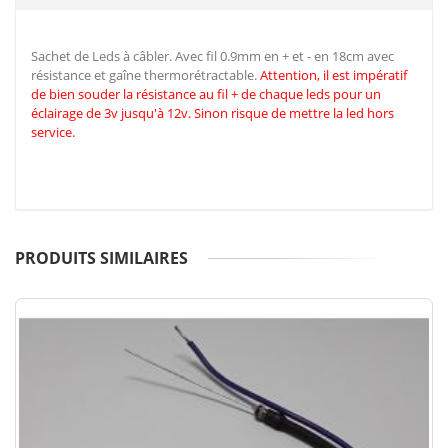
Sachet de Leds à câbler. Avec fil 0.9mm en + et - en 18cm avec
résistance et gaîne thermorétractable.
Attention, il est impératif
de
bien souder la résistance au fil + de chaque leds pour un
éclairage de 3v jusqu'à 12v. Sinon risque de mettre la led hors
service.
PRODUITS SIMILAIRES