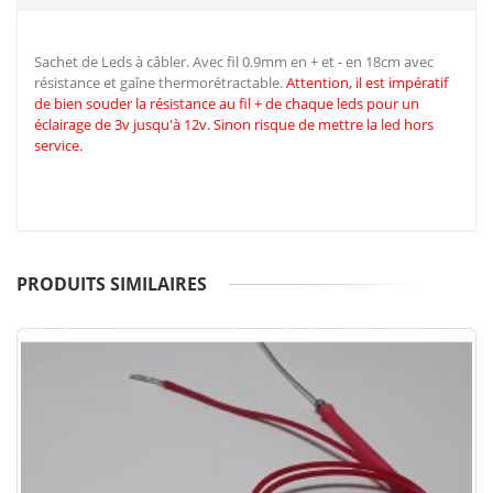
Sachet de Leds à câbler. Avec fil 0.9mm en + et - en 18cm avec
résistance et gaîne thermorétractable.
Attention, il est impératif
de
bien souder la résistance au fil + de chaque leds pour un
éclairage de 3v jusqu'à 12v. Sinon risque de mettre la led hors
service.
PRODUITS SIMILAIRES