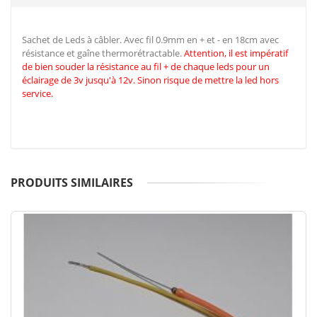
Sachet de Leds à câbler. Avec fil 0.9mm en + et - en 18cm avec
résistance et gaîne thermorétractable.
Attention, il est impératif
de
bien souder la résistance au fil + de chaque leds pour un
éclairage de 3v jusqu'à 12v. Sinon risque de mettre la led hors
service.
PRODUITS SIMILAIRES