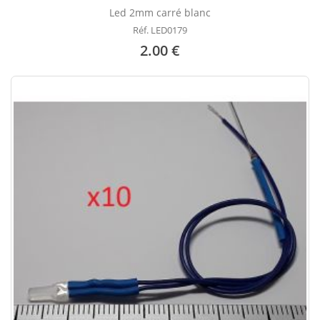
Led 2mm carré blanc
Réf. LED0179
2.00 €