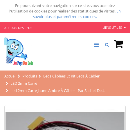
En poursuivant votre navigation sur ce site, vous acceptez
l'utilisation de cookies pour réaliser des statistiques de visites.
En
savoir plus et paramétrer les cookies.
LIENS UTILES
AU PAYS DES LEDS
Accueil
Produits
Leds Câblées Et Kit Leds À Câbler
LED 2mm Carré
Led 2mm Carré Jaune Ambre À Câbler - Par Sachet De 4