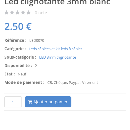
Led clignotante 3mm blanc
0
note
2.50
€
Référence :
LED0070
Catégorie :
Leds câblées et kit leds à câbler
Sous-catégorie :
LED 3mm clignotante
Disponibilité :
2
Etat :
Neuf
Mode de paiement :
CB, Chèque, Paypal, Virement
Ajouter au panier