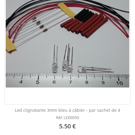
Led clignotante 3mm bleu à câbler - par sachet de 4
Réf. LED0550
5.50 €