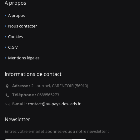
A propos
A propos
Nous contacter
Cookies
C.G.V
Mentions légales
Informations de contact
Adresse :
2 Lourmel, CARENTOIR (56910)
Téléphone :
0688565273
E-mail :
contact@au-pays-des-leds.fr
Newsletter
Entrez votre e-mail et abonnez-vous à notre newsletter :