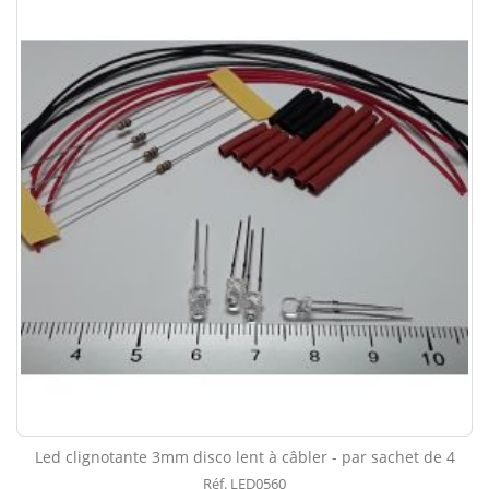
Led clignotante 3mm disco lent à câbler - par sachet de 4
Réf. LED0560