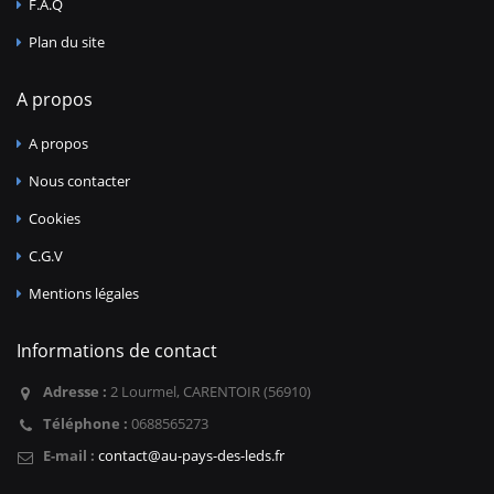
F.A.Q
Plan du site
A propos
A propos
Nous contacter
Cookies
C.G.V
Mentions légales
Informations de contact
Adresse :
2 Lourmel, CARENTOIR (56910)
Téléphone :
0688565273
E-mail :
contact@au-pays-des-leds.fr