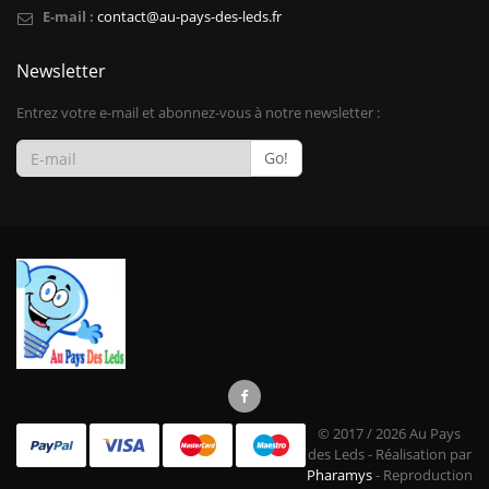
E-mail :
contact@au-pays-des-leds.fr
Newsletter
Entrez votre e-mail et abonnez-vous à notre newsletter :
Go!
© 2017 / 2026 Au Pays
des Leds - Réalisation par
Pharamys
- Reproduction