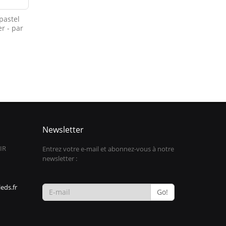
pastel
r - par
0
Newsletter
IR
Entrez votre e-mail et abonnez-vous à notre
newsletter :
eds.fr
Go!