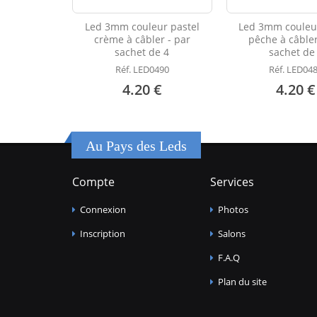
Led 3mm couleur pastel
Led 3mm couleur
crème à câbler - par
pêche à câbler
sachet de 4
sachet de
Réf. LED0490
Réf. LED04
4.20 €
4.20 €
Au Pays des Leds
Compte
Services
Connexion
Photos
Inscription
Salons
F.A.Q
Plan du site