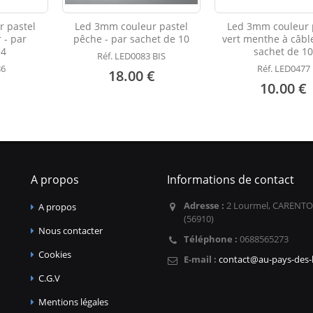
 pastel
Led 3mm couleur pastel
Led 3mm couleur 
 - par
pêche - par sachet de 10
vert menthe à câble
 4
sachet de 1
Réf. LED0083 BIS
86
Réf. LED0477
18.00 €
10.00 €
A propos
Informations de contact
Adresse :
2 Lourmel, CARENTO
A propos
(56910)
Nous contacter
Téléphone :
0688565273
Cookies
E-mail :
contact@au-pays-des-l
C.G.V
Mentions légales