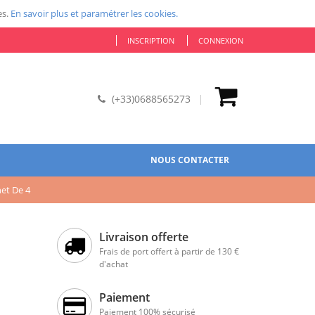
es.
En savoir plus et paramétrer les cookies.
INSCRIPTION
CONNEXION
(+33)0688565273
NOUS CONTACTER
het De 4
Livraison offerte
Frais de port offert à partir de 130 €
d'achat
Paiement
Paiement 100% sécurisé