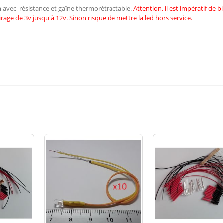
cm avec résistance et gaîne thermorétractable.
Attention, il est impératif de
b
irage de 3v jusqu'à 12v. Sinon risque de mettre la led hors service.