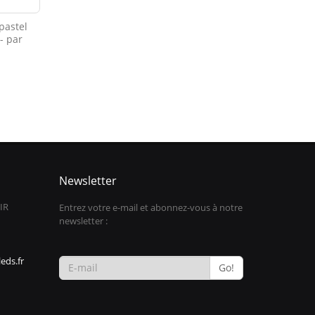
pastel
 - par
Newsletter
IR
Entrez votre e-mail et abonnez-vous à notre
newsletter :
eds.fr
Go!