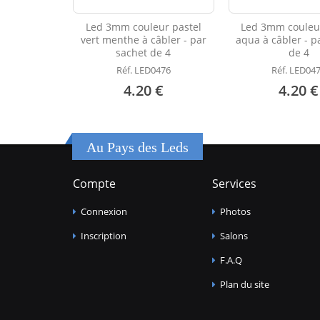
Led 3mm couleur pastel
Led 3mm couleur
vert menthe à câbler - par
aqua à câbler - p
sachet de 4
de 4
Réf. LED0476
Réf. LED04
4.20 €
4.20 €
Au Pays des Leds
Compte
Services
Connexion
Photos
Inscription
Salons
F.A.Q
Plan du site