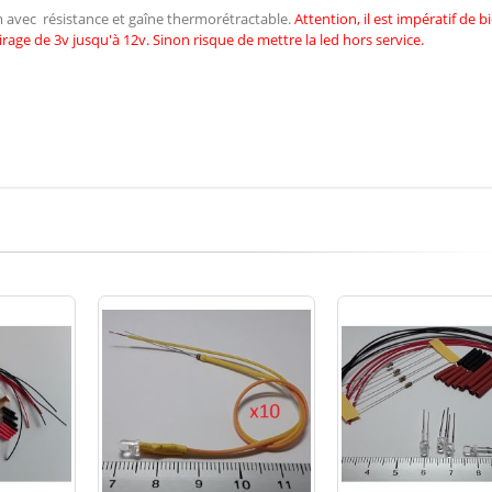
cm avec résistance et gaîne thermorétractable.
Attention, il est impératif de
b
irage de 3v jusqu'à 12v. Sinon risque de mettre la led hors service.