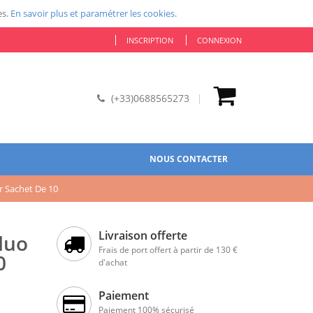
es.
En savoir plus et paramétrer les cookies.
INSCRIPTION
CONNEXION
(+33)0688565273
NOUS CONTACTER
r Sachet De 10
Livraison offerte
luo
Frais de port offert à partir de 130 €
0
d'achat
Paiement
Paiement 100% sécurisé