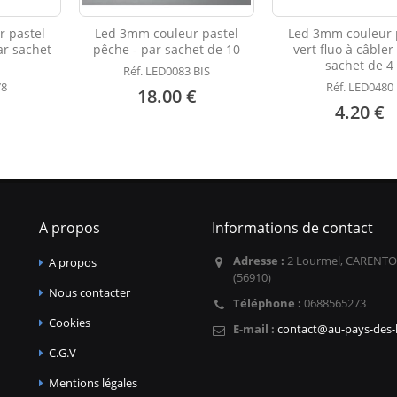
 pastel
Led 3mm couleur pastel
Led 3mm couleur 
ar sachet
pêche - par sachet de 10
vert fluo à câbler
sachet de 4
Réf. LED0083 BIS
78
Réf. LED0480
18.00 €
4.20 €
A propos
Informations de contact
Adresse :
2 Lourmel, CARENTO
A propos
(56910)
Nous contacter
Téléphone :
0688565273
Cookies
E-mail :
contact@au-pays-des-l
C.G.V
Mentions légales