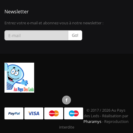
Newsletter
Entrez votre e-mail et abonnez-vous à notre newsletter :
Go!
© 2017 / 2026 Au Pays
des Leds - Réalisation par
Pharamys
- Reproduction
interdite