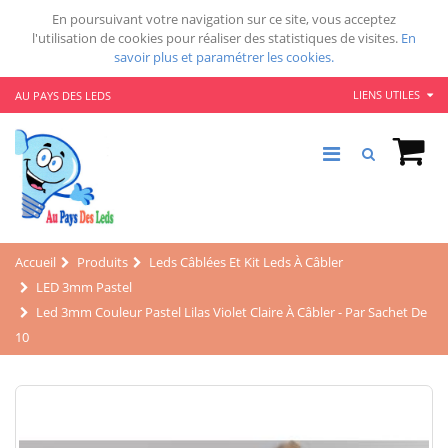
En poursuivant votre navigation sur ce site, vous acceptez
l'utilisation de cookies pour réaliser des statistiques de visites.
En
savoir plus et paramétrer les cookies.
LIENS UTILES
AU PAYS DES LEDS
Accueil
Produits
Leds Câblées Et Kit Leds À Câbler
LED 3mm Pastel
Led 3mm Couleur Pastel Lilas Violet Claire À Câbler - Par Sachet De
10