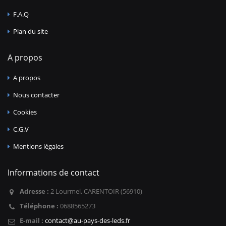
F.A.Q
Plan du site
A propos
A propos
Nous contacter
Cookies
C.G.V
Mentions légales
Informations de contact
Adresse :
2 Lourmel, CARENTOIR (56910)
Téléphone :
0688565273
E-mail :
contact@au-pays-des-leds.fr