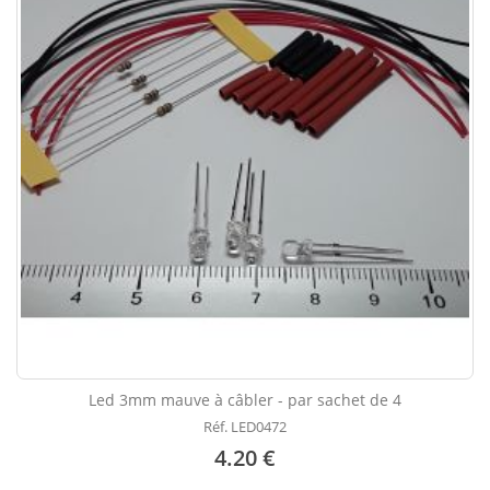
Led 3mm mauve à câbler - par sachet de 4
Réf. LED0472
4.20 €