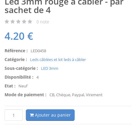
Led 3mm rouge à câbler - par
sachet de 4
0
note
4.20
€
Référence :
LED0458
Catégorie :
Leds câblées et kit leds à câbler
Sous-catégorie :
LED 3mm
Disponibilité :
4
Etat :
Neuf
Mode de paiement :
CB, Chèque, Paypal, Virement
Ajouter au panier