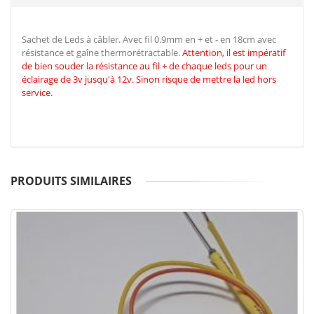
Sachet de Leds à câbler. Avec fil 0.9mm en + et - en 18cm avec
résistance et gaîne thermorétractable.
Attention, il est impératif
de
bien souder la résistance au fil + de chaque leds pour un
éclairage de 3v jusqu'à 12v. Sinon risque de mettre la led hors
service.
PRODUITS SIMILAIRES