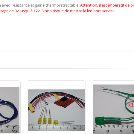
cm avec résistance et gaîne thermorétractable.
Attention, il est impératif de
b
irage de 3v jusqu'à 12v. Sinon risque de mettre la led hors service.