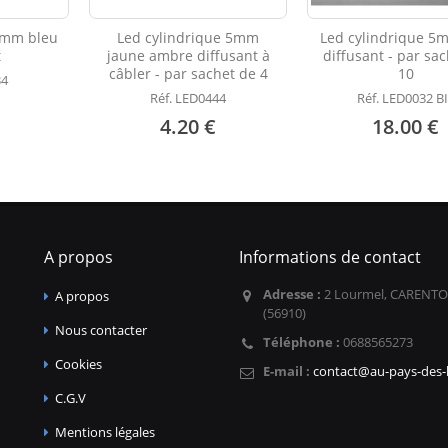
5mm bleu
Led cylindrique 5mm
Led cylindrique 5
t
jaune ambre diffusant à
diffusant - par sa
câbler - par sachet de 4
10
34
Réf. LED0444
Réf. LED0032 B
4.20 €
18.00 €
A propos
Informations de contact
Adresse :
2 Lourmel, CARENTO
A propos
(56910)
Nous contacter
Téléphone :
0688565273
Cookies
E-mail :
contact@au-pays-des-l
C.G.V
Mentions légales