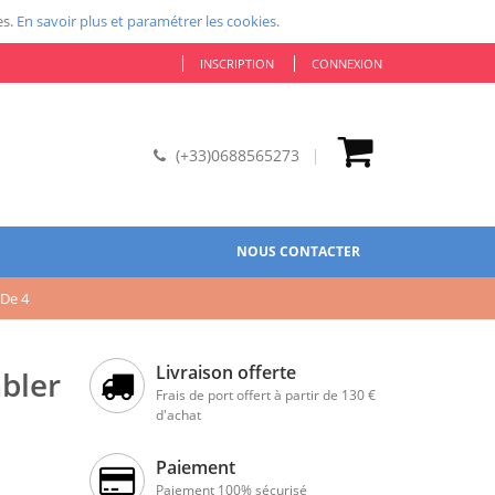
es.
En savoir plus et paramétrer les cookies.
INSCRIPTION
CONNEXION
(+33)0688565273
NOUS CONTACTER
 De 4
Livraison offerte
bler
Frais de port offert à partir de 130 €
d'achat
Paiement
Paiement 100% sécurisé