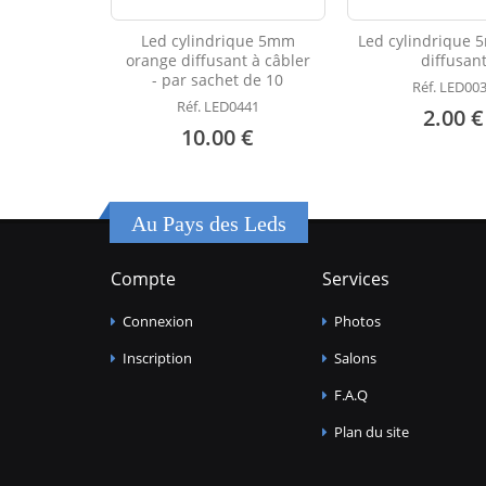
Led cylindrique 5mm
Led cylindrique 
orange diffusant à câbler
diffusan
- par sachet de 10
Réf. LED00
Réf. LED0441
2.00 €
10.00 €
Au Pays des Leds
Compte
Services
Connexion
Photos
Inscription
Salons
F.A.Q
Plan du site