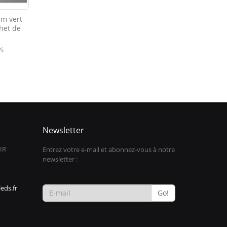
mm vert
chet de
IS
Newsletter
IR
Entrez votre e-mail et abonnez-vous à notre
newsletter :
eds.fr
Go!