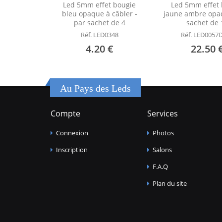
Led 5mm effet bougie
Led 5mm effet 
bleu opaque à câbler -
jaune ambre opaq
par sachet de 4
sachet de 
Réf. LED0348
Réf. LED0057D
4.20 €
22.50 
Au Pays des Leds
Compte
Services
Connexion
Photos
Inscription
Salons
F.A.Q
Plan du site