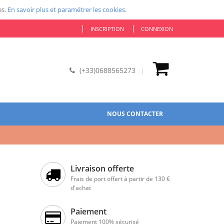
es.
En savoir plus et paramétrer les cookies.
INSCRIPTION
CONNEXION
(+33)0688565273
NOUS CONTACTER
Livraison offerte
Frais de port offert à partir de 130 €
d'achat
Paiement
Paiement 100% sécurisé