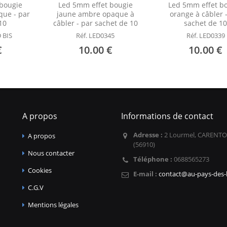
bougie
Led 5mm effet bougie
Led 5mm effet b
ue - par
jaune ambre opaque à
orange à câbler 
10
câbler - par sachet de 10
sachet de 1
 BIS
Réf. LED0345
Réf. LED0339
€
10.00 €
10.00 €
A propos
Informations de contact
Adresse :
2 Lourmel, CARENTO
A propos
(56910)
Nous contacter
Téléphone :
0688565273
Cookies
E-mail :
contact@au-pays-des-l
C.G.V
Mentions légales