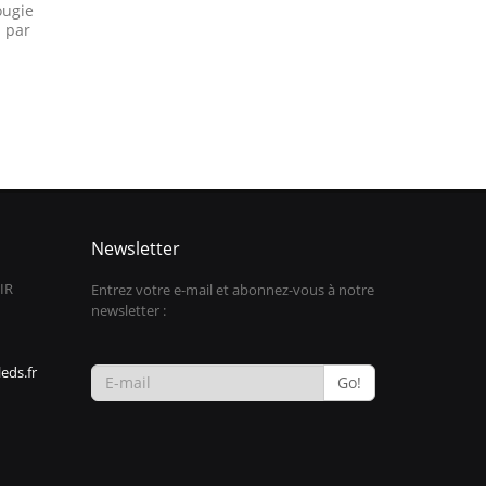
ougie
- par
0
Newsletter
IR
Entrez votre e-mail et abonnez-vous à notre
newsletter :
eds.fr
Go!