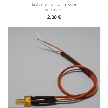
Led canon long 2mm rouge
Réf. LED0106
2.00 €