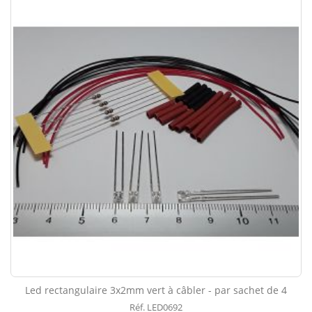
Led rectangulaire 3x2mm vert à câbler - par sachet de 4
Réf. LED0692