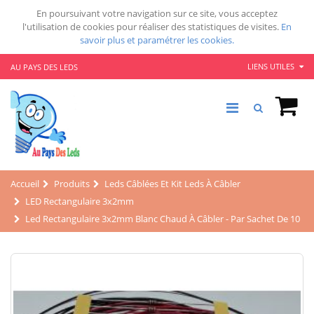
En poursuivant votre navigation sur ce site, vous acceptez
l'utilisation de cookies pour réaliser des statistiques de visites.
En
savoir plus et paramétrer les cookies.
LIENS UTILES
AU PAYS DES LEDS
Accueil
Produits
Leds Câblées Et Kit Leds À Câbler
LED Rectangulaire 3x2mm
Led Rectangulaire 3x2mm Blanc Chaud À Câbler - Par Sachet De 10