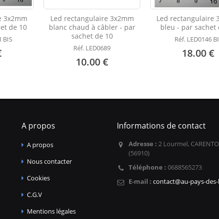
re 3x2mm
Led rectangulaire 3x2mm
Led rectangulaire
et de 10
blanc chaud à câbler - par
bleu - par sachet
sachet de 10
 BIS
Réf. LED0146 B
Réf. LED0689
€
18.00 €
10.00 €
A propos
Informations de contact
Adresse :
2 Lourmel, CARENTO
A propos
(56910)
Nous contacter
Téléphone :
0688565273
Cookies
E-mail :
contact@au-pays-des-l
C.G.V
Mentions légales