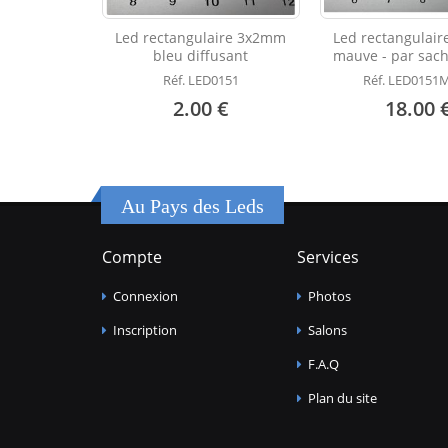
Led rectangulaire 3x2mm
Led rectangulai
bleu diffusant
mauve - par sach
Réf. LED0151
Réf. LED0151M
2.00 €
18.00 
Au Pays des Leds
Compte
Services
Connexion
Photos
Inscription
Salons
F.A.Q
Plan du site