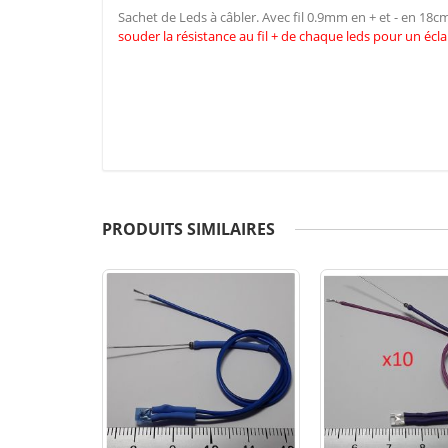
Sachet de Leds à câbler. Avec fil 0.9mm en + et - en 18
souder la résistance au fil + de chaque leds pour un écla
PRODUITS SIMILAIRES