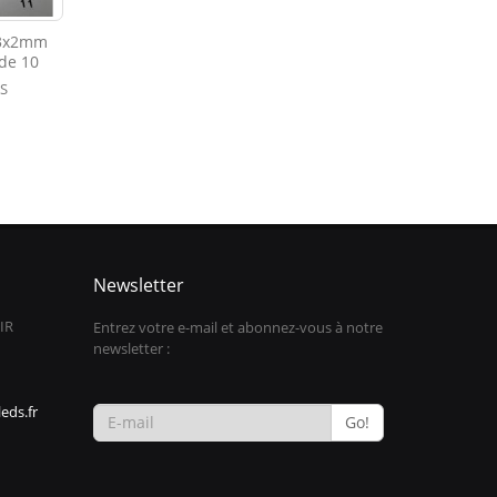
 3x2mm
 de 10
IS
Newsletter
IR
Entrez votre e-mail et abonnez-vous à notre
newsletter :
eds.fr
Go!