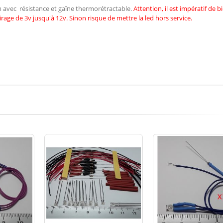
cm avec résistance et gaîne thermorétractable.
Attention, il est impératif de
b
irage de 3v jusqu'à 12v. Sinon risque de mettre la led hors service.