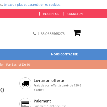
es.
En savoir plus et paramétrer les cookies.
INSCRIPTION
CONNEXION
(+33)0688565273
NOUS CONTACTER
r - Par Sachet De 10
Livraison offerte
Frais de port offert à partir de 130 €
10
d'achat
Paiement
Paiement 100% sécurisé