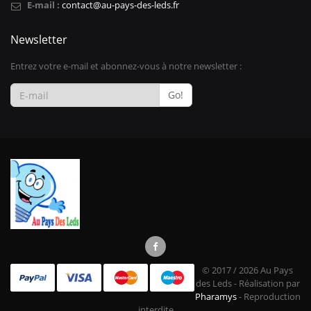
E-mail :
contact@au-pays-des-leds.fr
Newsletter
Entrez votre e-mail et abonnez-vous à notre newsletter :
Go!
© 2017 / 2026 Au Pays
des Leds - Réalisation par
Pharamys
- Reproduction
interdite